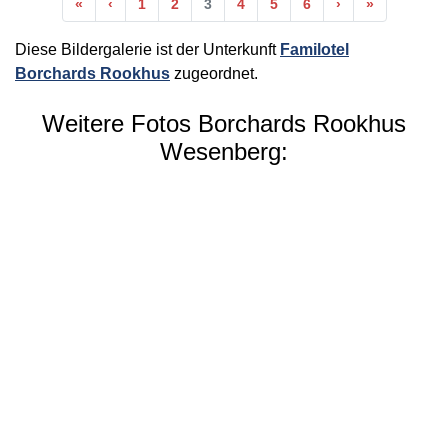
Anfang
Vorherige
Nächste
Ende
«
‹
1
2
3
4
5
6
›
»
Diese Bildergalerie ist der Unterkunft
Familotel
Borchards Rookhus
zugeordnet.
Weitere Fotos Borchards Rookhus
Wesenberg: