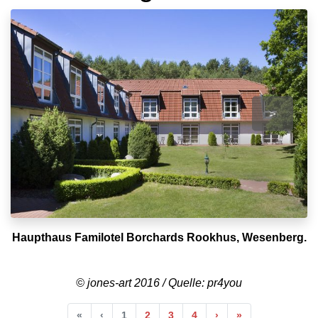
>
Haupthaus Familotel Borchards Rookhus, Wesenberg.
© jones-art 2016 / Quelle: pr4you
Anfang
Vorherige
Nächste
Ende
«
‹
1
2
3
4
›
»