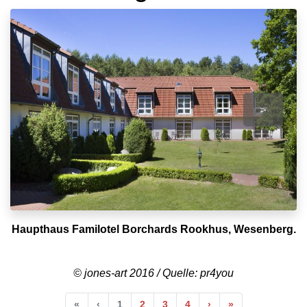
>
Haupthaus Familotel Borchards Rookhus, Wesenberg.
© jones-art 2016 / Quelle: pr4you
Anfang
Vorherige
Nächste
Ende
«
‹
1
2
3
4
›
»