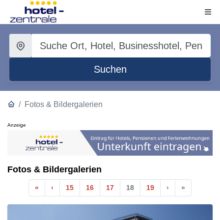
Suchen
Fotos & Bildergalerien
Anzeige
Fotos & Bildergalerien
Anfang
Vorherige
Nächste
Ende
«
‹
15
16
17
18
19
›
»