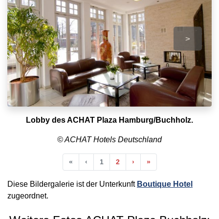
>
Lobby des ACHAT Plaza Hamburg/Buchholz.
© ACHAT Hotels Deutschland
Anfang
Vorherige
Nächste
Ende
«
‹
1
2
›
»
Diese Bildergalerie ist der Unterkunft
Boutique Hotel
zugeordnet.