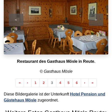
<
>
Restaurant des Gasthaus Mösle in Reute.
© Gasthaus Mösle
Anfang
Vorherige
Nächste
Ende
«
‹
1
2
3
4
5
6
›
»
Diese Bildergalerie ist der Unterkunft
Hotel Pension und
Gästehaus Mösle
zugeordnet.