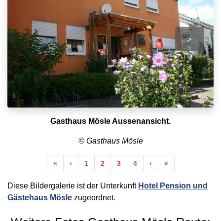
>
Gasthaus Mösle Aussenansicht.
© Gasthaus Mösle
Anfang
Vorherige
Nächste
Ende
«
‹
1
2
3
4
›
»
Diese Bildergalerie ist der Unterkunft
Hotel Pension und
Gästehaus Mösle
zugeordnet.