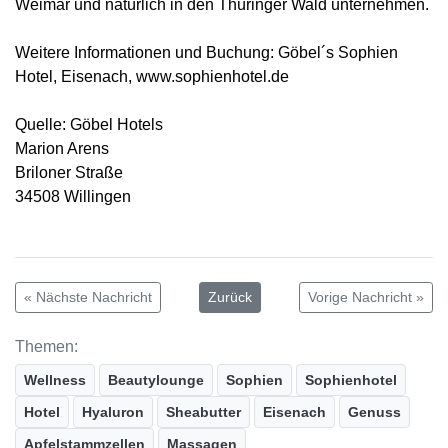
Weimar und natürlich in den Thüringer Wald unternehmen.
Weitere Informationen und Buchung: Göbel´s Sophien
Hotel, Eisenach, www.sophienhotel.de
Quelle: Göbel Hotels
Marion Arens
Briloner Straße
34508 Willingen
« Nächste Nachricht
Zurück
Vorige Nachricht »
Themen:
Wellness
Beautylounge
Sophien
Sophienhotel
Hotel
Hyaluron
Sheabutter
Eisenach
Genuss
Apfelstammzellen
Massagen