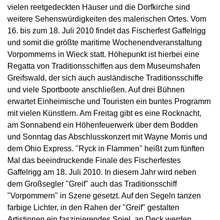
vielen reetgedeckten Häuser und die Dorfkirche sind
weitere Sehenswürdigkeiten des malerischen Ortes. Vom
16. bis zum 18. Juli 2010 findet das Fischerfest Gaffelrigg
und somit die größte maritime Wochenendveranstaltung
Vorpommerns in Wieck statt. Höhepunkt ist hierbei eine
Regatta von Traditionsschiffen aus dem Museumshafen
Greifswald, der sich auch ausländische Traditionsschiffe
und viele Sportboote anschließen. Auf drei Bühnen
erwartet Einheimische und Touristen ein buntes Programm
mit vielen Künstlern. Am Freitag gibt es eine Rocknacht,
am Sonnabend ein Höhenfeuerwerk über dem Bodden
und Sonntag das Abschlusskonzert mit Wayne Morris und
dem Ohio Express. "Ryck in Flammen" heißt zum fünften
Mal das beeindruckende Finale des Fischerfestes
Gaffelrigg am 18. Juli 2010. In diesem Jahr wird neben
dem Großsegler "Greif" auch das Traditionsschiff
"Vorpommern" in Szene gesetzt. Auf den Segeln tanzen
farbige Lichter, in den Rahen der "Greif" gestalten
Artistinnen ein faszinierendes Spiel, an Deck werden