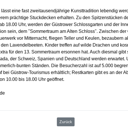
sst eine fast zweitausendjährige Kunsttradition lebendig wer
erem prächtige Stuckdecken erhalten. Zu den Spitzenstücken 
 ab 18.00 Uhr, werden der Güstrower Schlossgarten und der Inne
Region sein, dem "Sommertraum am Alten Schloss". Zwischen de
rwerk vor Mitternacht, fliegen Teller und Keulen, bezaubern a
n den Lavendelbeeten. Kinder treffen auf wilde Drachen und kos
tra für den 13. Sommertraum ersonnen hat. Auch diesmal gibt s
nada, der Schweiz, Spanien und Deutschland werden erwartet. 
lich-bunten Ständen. Die Besucherzahl ist auf 5.000 begrenzt
uf bei Güstrow-Tourismus erhältlich; Restkarten gibt es an de
on 10.00 bis 18.00 Uhr geöffnet.
.de
Zurück