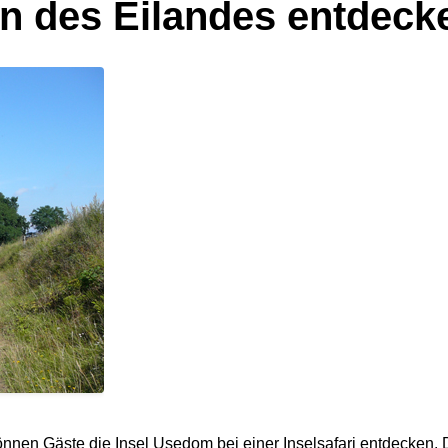
n des Eilandes entdeck
n können Gäste die Insel Usedom bei einer Inselsafari entdecken.