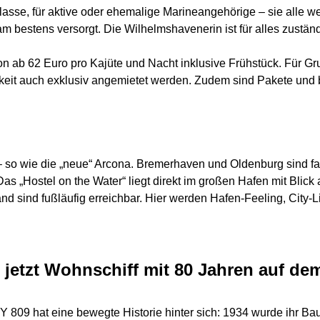
klasse, für aktive oder ehemalige Marineangehörige – sie alle w
m bestens versorgt. Die Wilhelmshavenerin ist für alles zustä
on ab 62 Euro pro Kajüte und Nacht inklusive Frühstück. Für G
rkeit auch exklusiv angemietet werden. Zudem sind Pakete und
t – so wie die „neue“ Arcona. Bremerhaven und Oldenburg sind 
s „Hostel on the Water“ liegt direkt im großen Hafen mit Blick
sind fußläufig erreichbar. Hier werden Hafen-Feeling, City-Lif
– jetzt Wohnschiff mit 80 Jahren auf d
809 hat eine bewegte Historie hinter sich: 1934 wurde ihr Bau