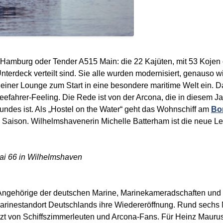
 Hamburg oder Tender A515 Main: die 22 Kajüten, mit 53 Kojen 
rdeck verteilt sind. Sie alle wurden modernisiert, genauso wie
einer Lounge zum Start in eine besondere maritime Welt ein. Da
fahrer-Feeling. Die Rede ist von der Arcona, die in diesem Jahr
ndes ist. Als „Hostel on the Water“ geht das Wohnschiff am
Bo
e Saison. Wilhelmshavenerin Michelle Batterham ist die neue L
kai 66 in Wilhelmshaven
 Angehörige der deutschen Marine, Marinekameradschaften und m
Marinestandort Deutschlands ihre Wiedereröffnung. Rund sechs
tzt von Schiffszimmerleuten und Arcona-Fans. Für Heinz Mauru