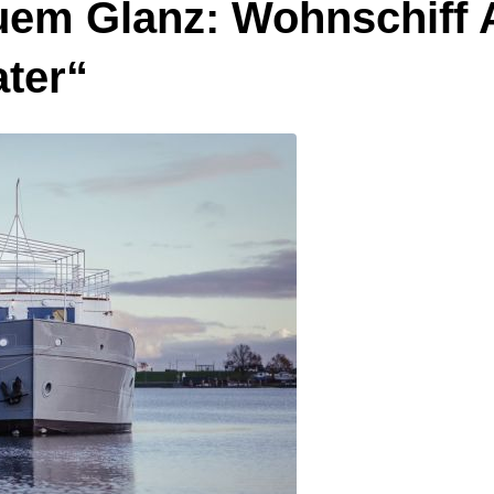
uem Glanz: Wohnschiff A
ater“