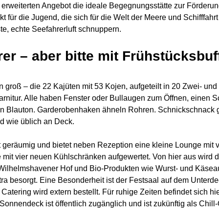
em erweiterten Angebot die ideale Begegnungsstätte zur Förder
t für die Jugend, die sich für die Welt der Meere und Schifffahrt
e, echte Seefahrerluft schnuppern.
r – aber bitte mit Frühstücksbuf
groß – die 22 Kajüten mit 53 Kojen, aufgeteilt in 20 Zwei- un
nitur. Alle haben Fenster oder Bullaugen zum Öffnen, einen Sc
Blauton. Garderobenhaken ähneln Rohren. Schnickschnack gibt 
d wie üblich an Deck.
 geräumig und bietet neben Rezeption eine kleine Lounge mit vi
mit vier neuen Kühlschränken aufgewertet. Von hier aus wird 
m Wilhelmshavener Hof und Bio-Produkten wie Wurst- und Käseau
ra besorgt. Eine Besonderheit ist der Festsaal auf dem Unterde
 Catering wird extern bestellt. Für ruhige Zeiten befindet sich 
endeck ist öffentlich zugänglich und ist zukünftig als Chill-O