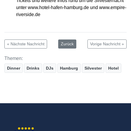
Tickets und weitere Infos rund um die Silvesternacht
unter www.hotel-hafen-hamburg.de und www.empire-
riverside.de
« Nächste Nachricht
Zurück
Vorige Nachricht »
Themen:
Dinner
Drinks
DJs
Hamburg
Silvester
Hotel