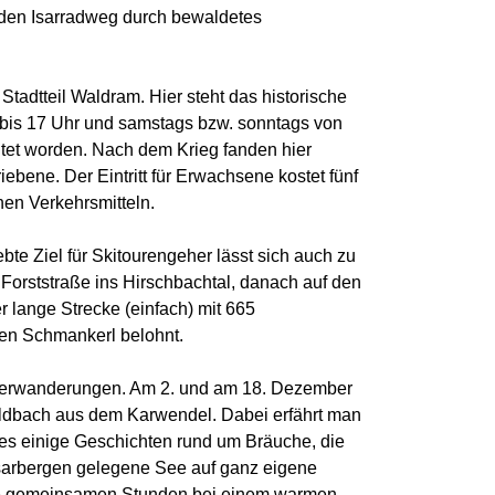
r den Isarradweg durch bewaldetes
tadtteil Waldram. Hier steht das historische
9 bis 17 Uhr und samstags bzw. sonntags von
htet worden. Nach dem Krieg fanden hier
ebene. Der Eintritt für Erwachsene kostet fünf
hen Verkehrsmitteln.
bte Ziel für Skitourengeher lässt sich auch zu
Forststraße ins Hirschbachtal, danach auf den
 lange Strecke (einfach) mit 665
hen Schmankerl belohnt.
interwanderungen. Am 2. und am 18. Dezember
Wildbach aus dem Karwendel. Dabei erfährt man
t es einige Geschichten rund um Bräuche, die
Isarbergen gelegene See auf ganz eigene
die gemeinsamen Stunden bei einem warmen