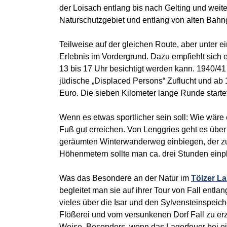
der Loisach entlang bis nach Gelting und wei
Naturschutzgebiet und entlang von alten Bah
Teilweise auf der gleichen Route, aber unter e
Erlebnis im Vordergrund. Dazu empfiehlt sich
13 bis 17 Uhr besichtigt werden kann. 1940/41
jüdische „Displaced Persons“ Zuflucht und ab 1
Euro. Die sieben Kilometer lange Runde startet
Wenn es etwas sportlicher sein soll: Wie wäre 
Fuß gut erreichen. Von Lenggries geht es über
geräumten Winterwanderweg einbiegen, der zur 
Höhenmetern sollte man ca. drei Stunden einp
Was das Besondere an der Natur im
Tölzer L
begleitet man sie auf ihrer Tour von Fall en
vieles über die Isar und den Sylvensteinspeic
Flößerei und vom versunkenen Dorf Fall zu er
Weise. Besonders, wenn das Lagerfeuer bei e