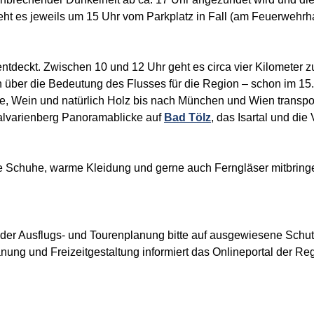
eht es jeweils um 15 Uhr vom Parkplatz in Fall (am Feuerwehrha
entdeckt. Zwischen 10 und 12 Uhr geht es circa vier Kilometer 
 über die Bedeutung des Flusses für die Region – schon im 15
ide, Wein und natürlich Holz bis nach München und Wien trans
alvarienberg Panoramablicke auf
Bad Tölz
, das Isartal und die
che Schuhe, warme Kleidung und gerne auch Ferngläser mitbrin
ei der Ausflugs- und Tourenplanung bitte auf ausgewiesene Sch
anung und Freizeitgestaltung informiert das Onlineportal der R