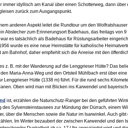
ter immer idyllisch am Kanal über einen Schotterweg, dann übe
ngleisen zurück zum Ausgangspunkt.
inem anderen Aspekt leitet die Rundtour um den Wolfratshauser S
 ein Abstecher zum Erinnerungsort Badehaus, das freitags von 
 war es tatsächlich als Badehaus für Rüstungsarbeiter eingeric
956 wurde es eine neue Heimstätte für katholische Heimatvertri
 am Bahnhof, daher empfiehlt sich die Anreise mit den öffentlic
es z. B. mit der Wanderung auf die Lenggrieser Hütte? Das belie
 den Maria-Anna-Weg und den Ortsteil Mühlbach erst über eine 
Lenggrieser Hütte (1338 m) führt. Für die rund sechs Kilometer
lanen. Oben wird man mit Blicken ins Karwendel und bayerisc
and
ist, erzählen die Naturschutz-Ranger bei den geführten W
tlang des Sylvensteinstausees zur Mündung der Dürrach, einem 
her, über die Menschen sowie die Natur im Isarwinkel. Auch gib
zählen. Im Winter bezaubert der zwischen Karwendel und den 
inbrechender Dunkelheit ab ca. 17 Uhr angezündet wird und 