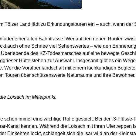
im Tölzer Land lädt zu Erkundungstouren ein – auch, wenn der 
en oder einer alten Bahntrasse: Wer auf den neuen Routen zw
eckt auch ohne Schnee viel Sehenswertes – wie den Erinnerungs
r Überlebende des KZ-Todesmarsches auf eine bewegte Geschich
ggrieser Hütte stehen zur Auswahl. Insgesamt gibt es ein Wege
he. Wer die Voralpenlandschaft mit einem fachkundigen Begleit
ten Touren über schützenswerte Naturräume und ihre Bewohner. 
 die Loisach im Mittelpunkt.
e schon immer eine wichtige Rolle gespielt. Bei der „3-Flüsse-
ar-Kanal kennen. Während die Loisach mit ihren Ufertreppen la
r Einkehren lockt, schlängelt sich die Isar wild an der Kleinst