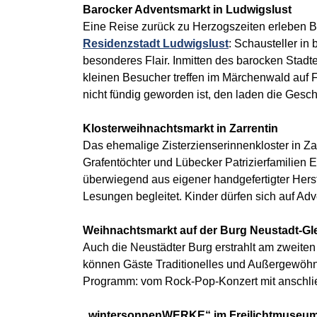
Barocker Adventsmarkt in Ludwigslust
Eine Reise zurück zu Herzogszeiten erleben
Residenzstadt Ludwigslust
: Schausteller i
besonderes Flair. Inmitten des barocken Stad
kleinen Besucher treffen im Märchenwald auf
nicht fündig geworden ist, den laden die Ges
Klosterweihnachtsmarkt in Zarrentin
Das ehemalige Zisterzienserinnenkloster in Za
Grafentöchter und Lübecker Patrizierfamilie
überwiegend aus eigener handgefertigter Hers
Lesungen begleitet. Kinder dürfen sich auf Adv
Weihnachtsmarkt auf der Burg Neustadt-G
Auch die Neustädter Burg erstrahlt am zweite
können Gäste Traditionelles und Außergewöhn
Programm: vom Rock-Pop-Konzert mit anschlie
„wintersonnenWERKE“ im Freilichtmuseu