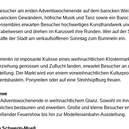
 Besucher am ersten Adventswochenende auf dem barocken Wei
n barocken Gewändern, höfische Musik und Tanz sowie ein Baro
tensembles erwarten Besucher hochwertiges Kunsthandwerk und 
 Fabelwesen und drehen im Karussell ihre Runden. Wer auf d
chäfte der Stadt am verkaufsoffenen Sonntag zum Bummeln ein.
rrentin ist imposante Kulisse eines weihnachtlichen Klostermar
n Erziehung genossen und Zuflucht fanden, erwartet Besucher
tellung. Der Markt wird von einem vorweihnachtlichen Kulturp
entsbasteln, Ponyreiten oder auf eine Strohhüpfburg freuen.
lewe
n Adventswochenende in weihnachtlichem Glanz. Sowohl im Inn
liches bestaunen und erwerben. Große und kleine Besucher e
ßender Feuershow bis hin zur Modelleisenbahn-Ausstellung.
m Schwerin-Mueß