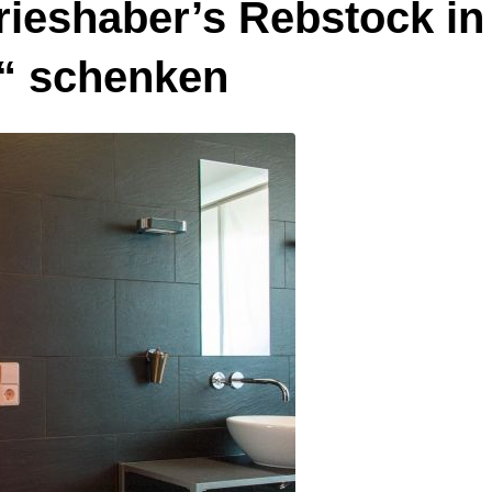
rieshaber’s Rebstock i
e“ schenken