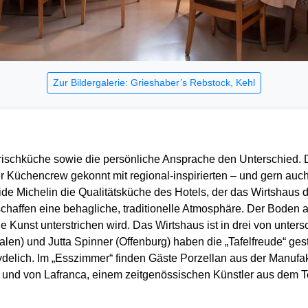
Zur Bildergalerie: Grieshaber’s Rebstock, Kehl
ischküche sowie die persönliche Ansprache den Unterschied. D
r Küchencrew gekonnt mit regional-inspirierten – und gern auc
de Michelin die Qualitätsküche des Hotels, der das Wirtshaus 
schaffen eine behagliche, traditionelle Atmosphäre. Der Boden 
 Kunst unterstrichen wird. Das Wirtshaus ist in drei von unter
len) und Jutta Spinner (Offenburg) haben die „Tafelfreude“ gestal
lich. Im „Esszimmer“ finden Gäste Porzellan aus der Manufak
er und von Lafranca, einem zeitgenössischen Künstler aus dem 