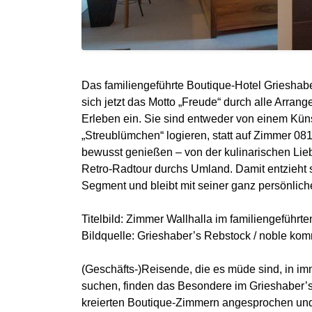
Das familiengeführte Boutique-Hotel Grieshabe
sich jetzt das Motto „Freude“ durch alle Arr
Erleben ein. Sie sind entweder von einem Küns
„Streublümchen“ logieren, statt auf Zimmer 08
bewusst genießen – von der kulinarischen Lie
Retro-Radtour durchs Umland. Damit entzieht 
Segment und bleibt mit seiner ganz persönlic
Titelbild: Zimmer Wallhalla im familiengeführ
Bildquelle: Grieshaber’s Rebstock / noble ko
(Geschäfts-)Reisende, die es müde sind, in i
suchen, finden das Besondere im Grieshaber’s
kreierten Boutique-Zimmern angesprochen und h