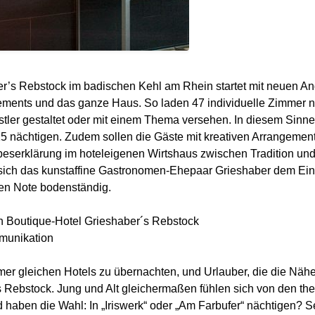
r’s Rebstock im badischen Kehl am Rhein startet mit neuen Ang
angements und das ganze Haus. So laden 47 individuelle Zimmer
tler gestaltet oder mit einem Thema versehen. In diesem Sinne
15 nächtigen. Zudem sollen die Gäste mit kreativen Arrangement
beserklärung im hoteleigenen Wirtshaus zwischen Tradition und
sich das kunstaffine Gastronomen-Ehepaar Grieshaber dem Einh
hen Note bodenständig.
ten Boutique-Hotel Grieshaber´s Rebstock
mmunikation
mmer gleichen Hotels zu übernachten, und Urlauber, die die Nä
 Rebstock. Jung und Alt gleichermaßen fühlen sich von den the
aben die Wahl: In „Iriswerk“ oder „Am Farbufer“ nächtigen? Se