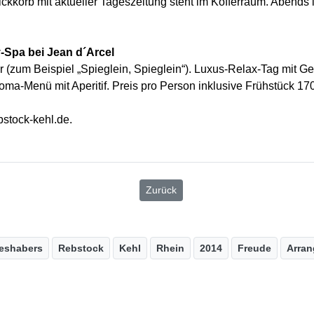
nickkorb mit aktueller Tageszeitung steht im Kofferraum. Abend
-Spa bei Jean d´Arcel
(zum Beispiel „Spieglein, Spieglein“). Luxus-Relax-Tag mit
roma-Menü mit Aperitif. Preis pro Person inklusive Frühstück 17
stock-kehl.de.
Zurück
ieshabers
Rebstock
Kehl
Rhein
2014
Freude
Arra