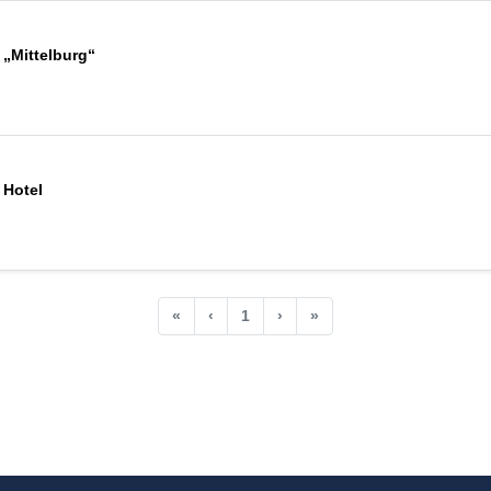
 „Mittelburg“
 Hotel
«
‹
1
›
»