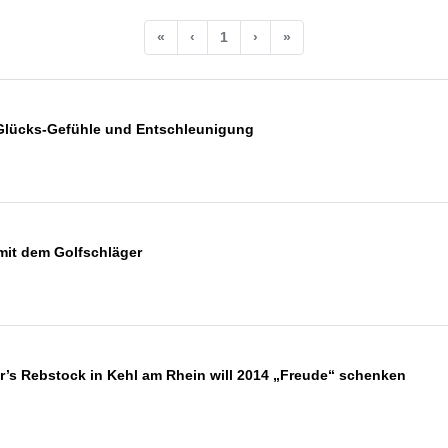
«
‹
1
›
»
r Glücks-Gefühle und Entschleunigung
mit dem Golfschläger
r’s Rebstock in Kehl am Rhein will 2014 „Freude“ schenken