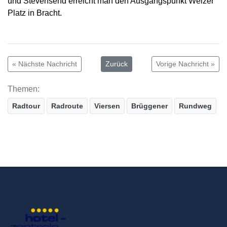
und Stevensend erreicht man den Ausgangspunkt Weizer
Platz in Bracht.
« Nächste Nachricht
Zurück
Vorige Nachricht »
Themen:
Radtour
Radroute
Viersen
Brüggener
Rundweg