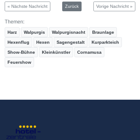
« Nächste Nachricht
Zurück
Vorige Nachricht »
Themen:
Harz
Walpurgis
Walpurgisnacht
Braunlage
Hexenflug
Hexen
Sagengestalt
Kurparkteich
Show-Bühne
Kleinkünstler
Cornamusa
Feuershow