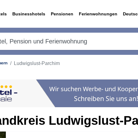
els
Businesshotels
Pensionen
Ferienwohnungen
Deutsc
mern
Ludwigslust-Parchim
andkreis Ludwigslust-P