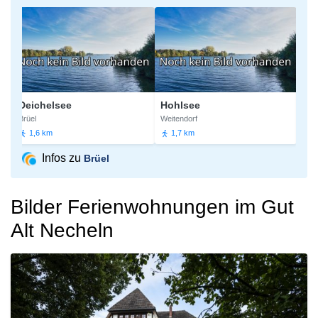
Deichelsee
Hohlsee
Kuhl
Brüel
Weitendorf
Brüel
1,6 km
1,7 km
2,0 
Infos zu
Brüel
Bilder Ferienwohnungen im Gut
Alt Necheln