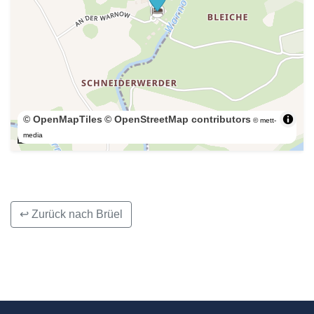
© OpenMapTiles
© OpenStreetMap contributors
© mett-
200 m
media
↩ Zurück nach Brüel