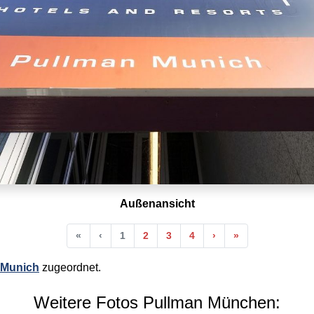
Außenansicht
Anfang
Vorherige
Nächste
Ende
«
‹
1
2
3
4
›
»
 Munich
zugeordnet.
Weitere Fotos Pullman München: