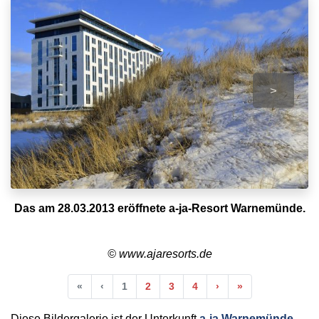
>
Das am 28.03.2013 eröffnete a-ja-Resort Warnemünde.
© www.ajaresorts.de
Anfang
Vorherige
Nächste
Ende
«
‹
1
2
3
4
›
»
Diese Bildergalerie ist der Unterkunft
a-ja Warnemünde