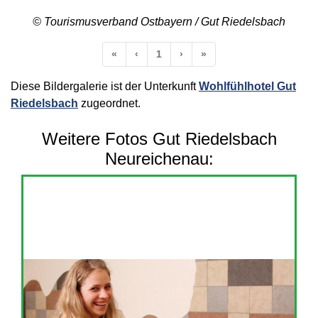
© Tourismusverband Ostbayern / Gut Riedelsbach
Anfang
Vorherige
Nächste
Ende
«
‹
1
›
»
Diese Bildergalerie ist der Unterkunft
Wohlfühlhotel Gut
Riedelsbach
zugeordnet.
Weitere Fotos Gut Riedelsbach
Neureichenau: