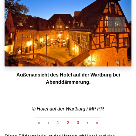
>
Außenansicht des Hotel auf der Wartburg bei
Abenddämmerung.
© Hotel auf der Wartburg / MP PR
Anfang
Vorherige
Nächste
Ende
«
‹
1
2
3
›
»