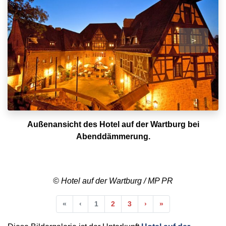
>
Außenansicht des Hotel auf der Wartburg bei
Abenddämmerung.
© Hotel auf der Wartburg / MP PR
Anfang
Vorherige
Nächste
Ende
«
‹
1
2
3
›
»