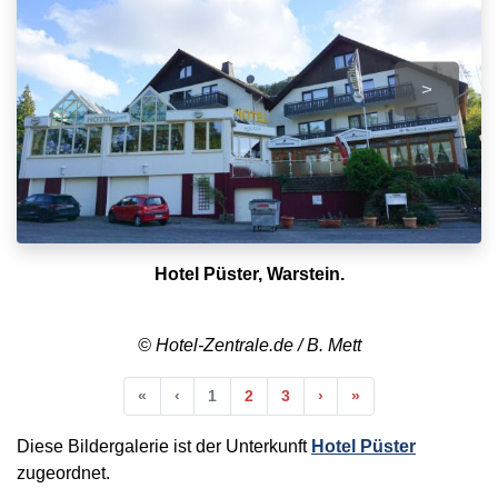
>
Hotel Püster, Warstein.
© Hotel-Zentrale.de / B. Mett
Anfang
Vorherige
Nächste
Ende
«
‹
1
2
3
›
»
Diese Bildergalerie ist der Unterkunft
Hotel Püster
zugeordnet.