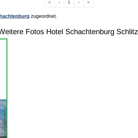
Anfang
Vorherige
Nächste
Ende
«
‹
1
›
»
chachtenburg
zugeordnet.
Weitere Fotos Hotel Schachtenburg Schlitz