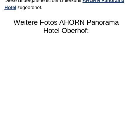
Diese Bildergalerie ist der Unterkunft
AHORN Panorama
Hotel
zugeordnet.
Weitere Fotos AHORN Panorama
Hotel Oberhof: