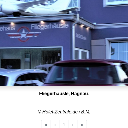
Fliegerhäusle, Hagnau.
© Hotel-Zentrale.de / B.M.
Anfang
Vorherige
Nächste
Ende
«
‹
1
›
»