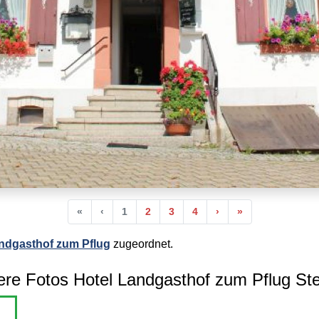
Anfang
Vorherige
Nächste
Ende
«
‹
1
2
3
4
›
»
ndgasthof zum Pflug
zugeordnet.
ere Fotos Hotel Landgasthof zum Pflug Ste