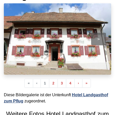
>
Anfang
Vorherige
Nächste
Ende
«
‹
1
2
3
4
›
»
Diese Bildergalerie ist der Unterkunft
Hotel Landgasthof
zum Pflug
zugeordnet.
Weitere Fotos Hotel Landgasthof zum