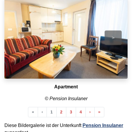
>
Apartment
© Pension Insulaner
Anfang
Vorherige
Nächste
Ende
«
‹
1
2
3
4
›
»
Diese Bildergalerie ist der Unterkunft
Pension Insulaner