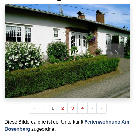
>
Anfang
Vorherige
Nächste
Ende
«
‹
1
2
3
4
›
»
Diese Bildergalerie ist der Unterkunft
Ferienwohnung Am
Bosenberg
zugeordnet.