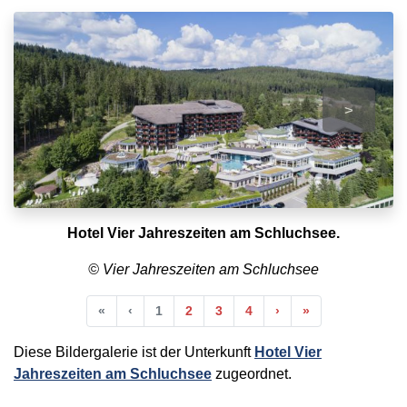
>
Hotel Vier Jahreszeiten am Schluchsee.
© Vier Jahreszeiten am Schluchsee
Anfang
Vorherige
Nächste
Ende
«
‹
1
2
3
4
›
»
Diese Bildergalerie ist der Unterkunft
Hotel Vier
Jahreszeiten am Schluchsee
zugeordnet.