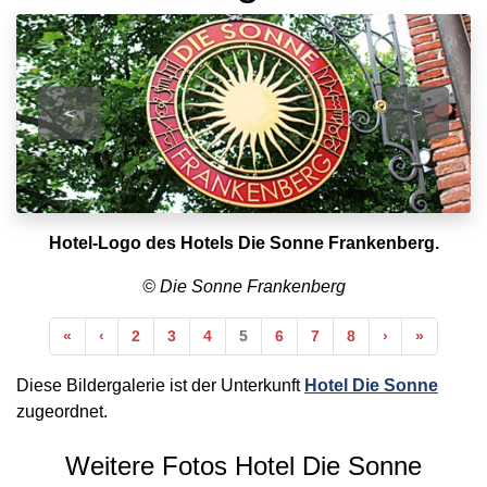
<
>
Hotel-Logo des Hotels Die Sonne Frankenberg.
© Die Sonne Frankenberg
Anfang
Vorherige
Nächste
Ende
«
‹
2
3
4
5
6
7
8
›
»
Diese Bildergalerie ist der Unterkunft
Hotel Die Sonne
zugeordnet.
Weitere Fotos Hotel Die Sonne