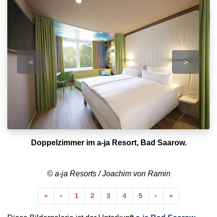
<
>
Doppelzimmer im a-ja Resort, Bad Saarow.
© a-ja Resorts / Joachim von Ramin
Anfang
Vorherige
Nächste
Ende
«
‹
1
2
3
4
5
›
»