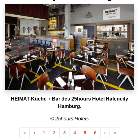
<
>
HEIMAT Küche + Bar des 25hours Hotel Hafencity
Hamburg.
© 25hours Hotels
Anfang
Vorherige
Nächste
Ende
«
‹
1
2
3
4
5
6
›
»