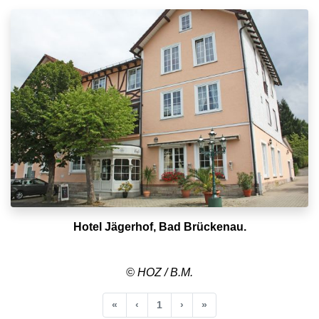
Hotel Jägerhof, Bad Brückenau.
© HOZ / B.M.
Anfang
Vorherige
Nächste
Ende
«
‹
1
›
»