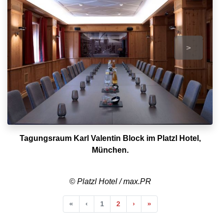
>
Tagungsraum Karl Valentin Block im Platzl Hotel,
München.
© Platzl Hotel / max.PR
Anfang
Vorherige
Nächste
Ende
«
‹
1
2
›
»