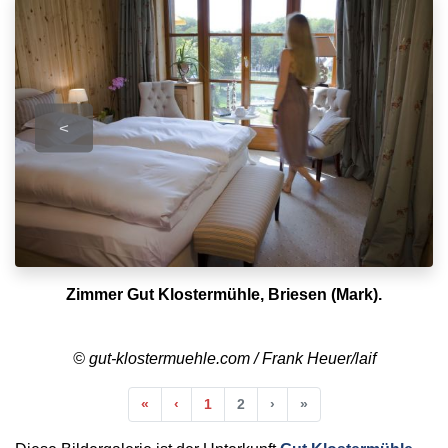
<
Zimmer Gut Klostermühle, Briesen (Mark).
© gut-klostermuehle.com / Frank Heuer/laif
Anfang
Vorherige
Nächste
Ende
«
‹
1
2
›
»