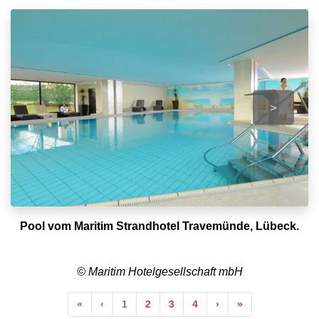
>
Pool vom Maritim Strandhotel Travemünde, Lübeck.
© Maritim Hotelgesellschaft mbH
Anfang
Vorherige
Nächste
Ende
«
‹
1
2
3
4
›
»