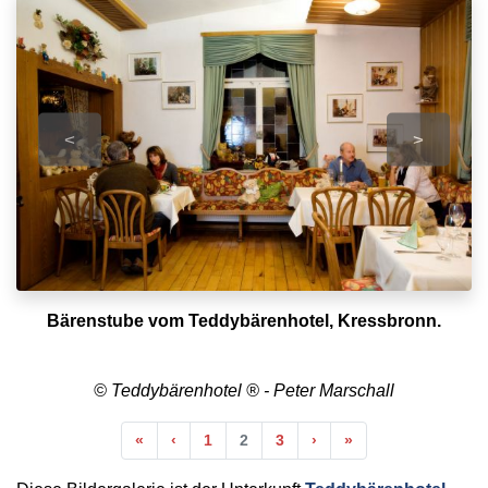
<
>
Bärenstube vom Teddybärenhotel, Kressbronn.
© Teddybärenhotel ® - Peter Marschall
Anfang
Vorherige
Nächste
Ende
«
‹
1
2
3
›
»