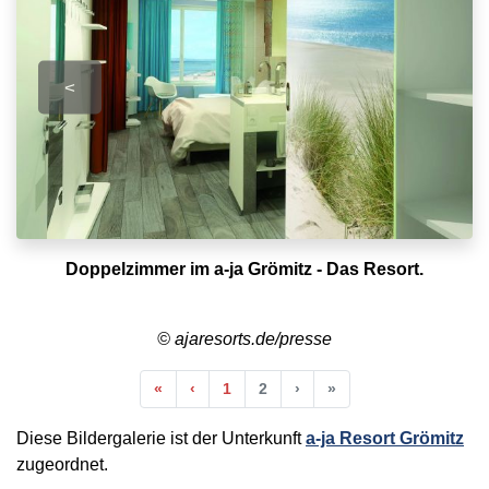
<
Doppelzimmer im a-ja Grömitz - Das Resort.
© ajaresorts.de/presse
Anfang
Vorherige
Nächste
Ende
«
‹
1
2
›
»
Diese Bildergalerie ist der Unterkunft
a-ja Resort Grömitz
zugeordnet.