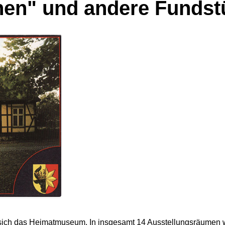
hen" und andere Fundst
t sich das Heimatmuseum. In insgesamt 14 Ausstellungsräumen w