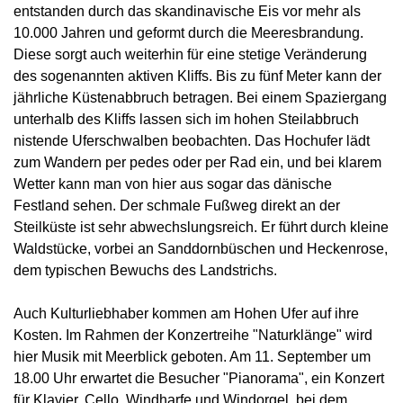
entstanden durch das skandinavische Eis vor mehr als
10.000 Jahren und geformt durch die Meeresbrandung.
Diese sorgt auch weiterhin für eine stetige Veränderung
des sogenannten aktiven Kliffs. Bis zu fünf Meter kann der
jährliche Küstenabbruch betragen. Bei einem Spaziergang
unterhalb des Kliffs lassen sich im hohen Steilabbruch
nistende Uferschwalben beobachten. Das Hochufer lädt
zum Wandern per pedes oder per Rad ein, und bei klarem
Wetter kann man von hier aus sogar das dänische
Festland sehen. Der schmale Fußweg direkt an der
Steilküste ist sehr abwechslungsreich. Er führt durch kleine
Waldstücke, vorbei an Sanddornbüschen und Heckenrose,
dem typischen Bewuchs des Landstrichs.
Auch Kulturliebhaber kommen am Hohen Ufer auf ihre
Kosten. Im Rahmen der Konzertreihe "Naturklänge" wird
hier Musik mit Meerblick geboten. Am 11. September um
18.00 Uhr erwartet die Besucher "Pianorama", ein Konzert
für Klavier, Cello, Windharfe und Windorgel, bei dem