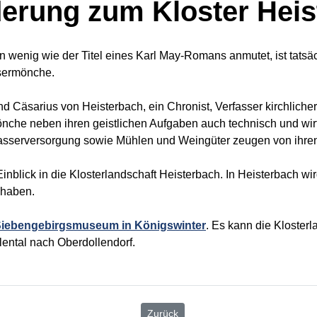
erung zum Kloster Heis
n wenig wie der Titel eines Karl May-Romans anmutet, ist tats
nsermönche.
d Cäsarius von Heisterbach, ein Chronist, Verfasser kirchliche
mönche neben ihren geistlichen Aufgaben auch technisch und wirt
sserversorgung sowie Mühlen und Weingüter zeugen von ihren vi
 Einblick in die Klosterlandschaft Heisterbach. In Heisterbach w
 haben.
iebengebirgsmuseum in Königswinter
. Es kann die Kloster
ental nach Oberdollendorf.
Zurück