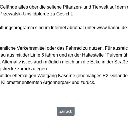
s Gelände alles über die seltene Pflanzen- und Tierwelt auf d
rzewalski-Urwildpferde zu Gesicht.
altungsprogramm sind im Internet abrufbar unter www.hanau.de
liche Verkehrsmittel oder das Fahrrad zu nutzen. Für ausreich
 aus mit der Linie 6 fahren und an der Haltestelle "Pulvermüh
lternativ ist es auch möglich gleich um die Ecke in der Straß
gstrecke zurückzulegen.
auf der ehemaligen Wolfgang Kaserne (ehemaliges PX-Gelände) e
i Kilometer entfernten Argonnerpark und zurück.
Zurück