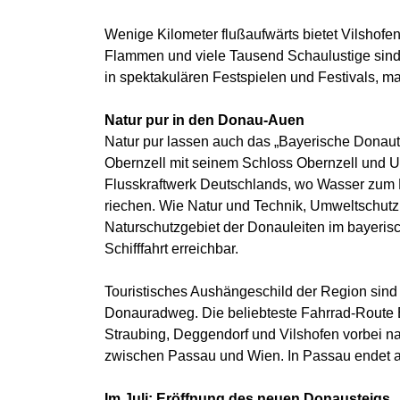
Wenige Kilometer flußaufwärts bietet Vilshofe
Flammen und viele Tausend Schaulustige sind 
in spektakulären Festspielen und Festivals, m
Natur pur in den Donau-Auen
Natur pur lassen auch das „Bayerische Donauta
Obernzell mit seinem Schloss Obernzell und 
Flusskraftwerk Deutschlands, wo Wasser zum E
riechen. Wie Natur und Technik, Umweltschutz 
Naturschutzgebiet der Donauleiten im bayerisc
Schifffahrt erreichbar.
Touristisches Aushängeschild der Region sind 
Donauradweg. Die beliebteste Fahrrad-Route 
Straubing, Deggendorf und Vilshofen vorbei na
zwischen Passau und Wien. In Passau endet a
Im Juli: Eröffnung des neuen Donausteigs