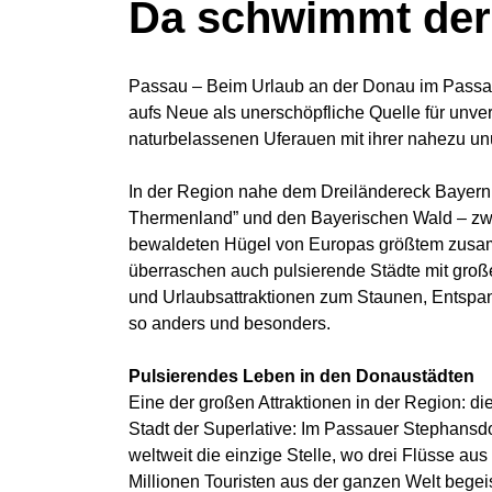
Da schwimmt der 
Passau – Beim Urlaub an der Donau im Passaue
aufs Neue als unerschöpfliche Quelle für unve
naturbelassenen Uferauen mit ihrer nahezu unü
In der Region nahe dem Dreiländereck Bayern, 
Thermenland” und den Bayerischen Wald – zwei
bewaldeten Hügel von Europas größtem zusamm
überraschen auch pulsierende Städte mit große
und Urlaubsattraktionen zum Staunen, Entsp
so anders und besonders.
Pulsierendes Leben in den Donaustädten
Eine der großen Attraktionen in der Region: d
Stadt der Superlative: Im Passauer Stephans
weltweit die einzige Stelle, wo drei Flüsse a
Millionen Touristen aus der ganzen Welt begeis