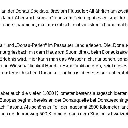
n an der Donau Spektakuläres am Flussufer: Alljährlich am zwei
dabei. Aber auch sonst: Grund zum Feiern gibt es entlang der
al überschäumend, mal musikalisch, mal volkstümlich und mal fei
l“ und „Donau-Perlen“ im Passauer Land erleben. Die „Donau-Pe
Untergriesbach mit dem Haus am Strom direkt beim Donaukraft
rlebnis wird. Hier kann man das Wasser nicht nur sehen, sond
und Wirtschaftlichkeit Hand in Hand funktionieren, zeigt dies
h-österreichischen Donautal. Täglich ist dieses Stück unberühr
aber auch die vielen 1.000 Kilometer bestens ausgeschilderten
Europas beginnt bereits an der Donauquelle bei Donaueschinge
ch Passau. Als schönster Teil der ingesamt 2800 Kilometer lang
uch der Innradweg 500 Kilometer nach dem Start im schweizer