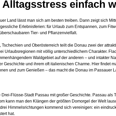
Alltagsstress einfach 
r Land lässt man sich am besten treiben. Dann zeigt sich Mitt
rgessliche Erlebnisferien: für Urlaub zum Entspannen, zum Fit
berschaubaren Tier- und Pflanzenvielfalt.
Tschechien und Oberösterreich teilt die Donau zwei der attrakt
 Urlaubsregionen mit völlig unterschiedlichem Charakter. Flac
enhängendem Waldgebiet auf der anderen – und intakter Natur
r Geschichte und ihrem oft italienischen Charme. Hier findet ma
annen und zum Genießen – das macht die Donau im Passauer L
ie Drei-Flüsse-Stadt Passau mit großer Geschichte. Passau als T
dom kann man den Klängen der größten Domorgel der Welt lausc
us drei Himmelsrichtungen kommend sich vereinigen: ein eindruc
tert hat.