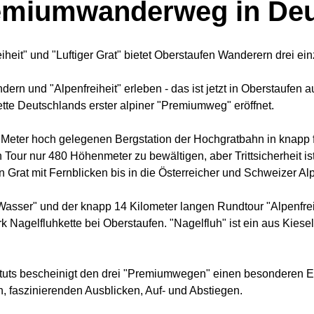
remiumwanderweg in Deu
iheit" und "Luftiger Grat" bietet Oberstaufen Wanderern drei ei
ern und "Alpenfreiheit" erleben - das ist jetzt in Oberstaufen
te Deutschlands erster alpiner "Premiumweg" eröffnet.
708 Meter hoch gelegenen Bergstation der Hochgratbahn in knapp
our nur 480 Höhenmeter zu bewältigen, aber Trittsicherheit ist 
Grat mit Fernblicken bis in die Österreicher und Schweizer Al
 Wasser" und der knapp 14 Kilometer langen Rundtour "Alpenfreih
Nagelfluhkette bei Oberstaufen. "Nagelfluh" ist ein aus Kiesel
uts bescheinigt den drei "Premiumwegen" einen besonderen Er
, faszinierenden Ausblicken, Auf- und Abstiegen.